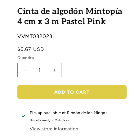
Open
media
Cinta de algodón Mintopía
1
in
modal
4 cm x 3 m Pastel Pink
SKU:
VVMT032023
Regular
$6.67 USD
price
Quantity
Decrease
Increase
quantity
quantity
for
for
Cinta
Cinta
ADD TO CART
de
de
algodón
algodón
Mintopía
Mintopía
Pickup available at
Rincón de las Mingas
4
4
Usually ready in 2-4 days
cm
cm
View store information
x
x
3
3