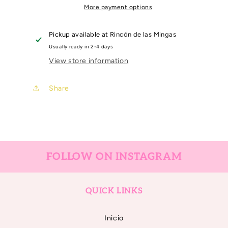
Cid
Cid
More payment options
Pickup available at
Rincón de las Mingas
Usually ready in 2-4 days
View store information
Share
FOLLOW ON INSTAGRAM
QUICK LINKS
Inicio