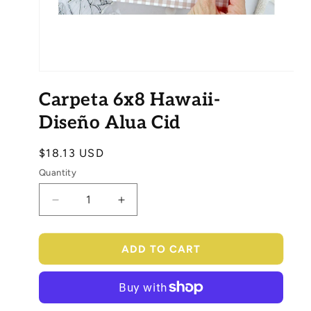
Open
media
Carpeta 6x8 Hawaii-
1
in
modal
Diseño Alua Cid
Regular
$18.13 USD
SKU:
price
Quantity
Decrease
Increase
quantity
quantity
for
for
Carpeta
Carpeta
ADD TO CART
6x8
6x8
Hawaii-
Hawaii-
Diseño
Diseño
Alua
Alua