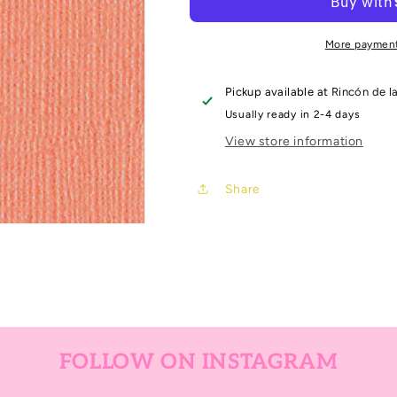
-
-
Fresno
Fresno
More payment
Pickup available at
Rincón de l
Usually ready in 2-4 days
View store information
Share
FOLLOW ON INSTAGRAM