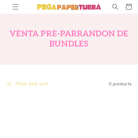
SKIP TO
Cart
CONTENT
C
VENTA PRE-PARRANDON DE
O
BUNDLES
L
L
E
C
Filter and sort
0 products
T
I
O
N
: