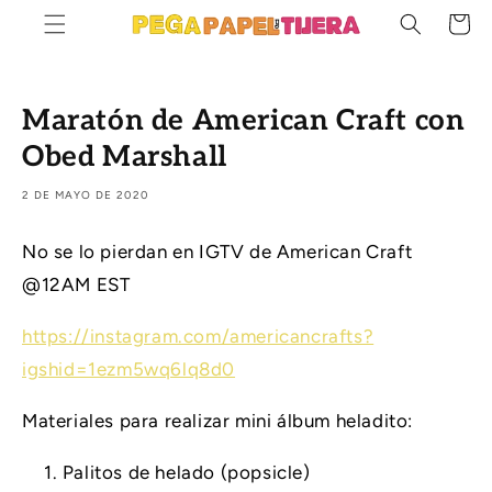
IR
DIRECTAMENTE
Carrito
AL CONTENIDO
Maratón de American Craft con
Obed Marshall
2 DE MAYO DE 2020
No se lo pierdan en IGTV de American Craft
@12AM EST
https://instagram.com/americancrafts?
igshid=1ezm5wq6lq8d0
Materiales para realizar mini álbum heladito:
Palitos de helado (popsicle)