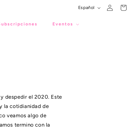
Iniciar
I
Carrito
Español
sesión
d
i
Subscripciones
Eventos
o
m
a
y despedir el 2020. Este
y la cotidianidad de
oco veamos algo de
tamos termino con la